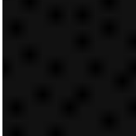
cerrar
Resumen de Nuestras marcas
AERIN Beauty
Aramis
Aveda
Balmain Beauty
Bobbi Brown Cosmetics
Bumble and bumble
Clinique
Darphin París
DECIEM
Dr. Jart+
Editions de Parfums Frédéric Malle
Estée Lauder
GLAMGLOW
Jo Malone Londres
KILIAN PARIS
La Mer
Lab Series
Le Labo
M·A·C
NIOD
Origins
Smashbox