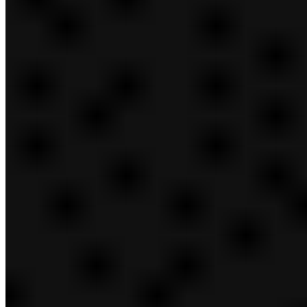
The Ordinary
TOM FORD
Too Faced
Nuestro impacto
cerrar
Resumen de Nuestro impacto
Social
Promoción de las mujeres
Inversiones sociales
Voluntariado
Escribiendo para el cambio
Campaña Contra el Cáncer de
Mama
La belleza de pertenecer
prueba
Sustentabilidad
Clima y medio ambiente
Abastecimiento responsable
Responsabilidad del producto
Trabajar con nuestros proveedores
Informe de impacto social y
sustentabilidad
Puntos de vista
Empleos
cerrar