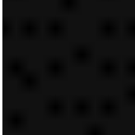
Diapositiva siguiente
Social
test
Diapositiva siguiente
Sustentabilidad
Informe sobre el impacto social y sustentabilidad
Puntos de Vista
Diapositiva anterior
Parte posterior
Social
Promoción de las mujeres
Inversiones sociales
Voluntariado
Writing Change
Campaña Contra el Cáncer de Mama
La belleza de pertenecer
Diapositiva anterior
Parte posterior
Sustentabilidad
Clima y medioambiente
Abastecimiento responsable
Responsabilidad del Producto
Trabajar con nuestros proveedores
Diapositiva anterior
Parte posterior