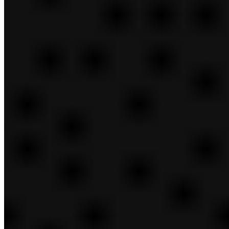
Belleza reinventada
Diapositiva siguiente
Nuestra Herencia
Diapositiva anterior
Parte posterior
Quienes Somos
Nuestros valores y creencias
Diapositiva anterior
Parte posterior
Liderazgo
Liderazgo Ejecutivo
Diapositiva anterior
Parte posterior
Nuestra Herencia
Nuestra fundadora
La familia Lauder
Diapositiva anterior
Parte posterior
Descripción general de Nuestras marcas
AERIN Beauty
Aramis
Aveda
Belleza del dominio