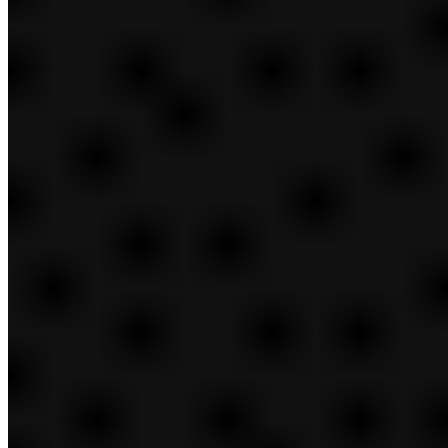
Resumen de Empleo
Minoristas
Corporativo
Cadena de suministro
Investigación y desarrollo
Tecnología
Marcas
Por qué trabajar aquí
Beneficios
Estudiantes
Pasantías
Programas de tiempo completo
Noticias y medios
cerrar
Resumen de Noticias y medios
Sala de prensa
Recursos de medios
Recursos e informes
Contáctenos
Alertas por correo electrónico
Inversores
Contáctenos
Buscar