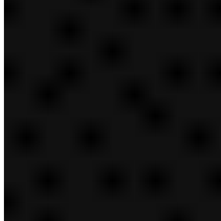
Buscar
cambiar idioma
Cambiar al otro idioma
ES
EN
FR
JP
UK
EN
FR
JP
UK
Quiénes somos
cerrar
Resumen de Quiénes somos
Quienes Somos
Nuestros Valores y Creencias
Liderazgo
Liderazgo Ejecutivo
Belleza reinventada
Nuestra Herencia
Nuestra Fundadora
La Familia Lauder
Nuestras marcas