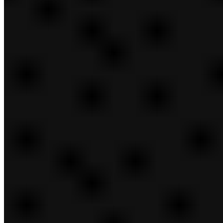
Bobbi Brown Cosmetics
Bumble and bumble
Clinique
Darphin Paris
DECIEM
Dr. Jart+
Editions de Parfums Frédéric Malle
Estée Lauder
GLAMGLOW
Jo Malone London
KILIAN PARIS
La Mer
Lab Series
Le Labo
M·A·C
NIOD
Origins
Smashbox
The Ordinary
TOM FORD
Too Faced
Diapositiva anterior
Parte posterior
Descripción general de Nuestro impacto