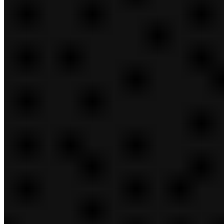
Diapositiva siguiente
Recursos de medios
Diapositiva siguiente
Contáctenos
Diapositiva anterior
Parte posterior
Recursos de medios
Recursos e informes
Diapositiva anterior
Parte posterior
Contáctenos
Alertas por correo electrónico
Estados Unidos
Boston
ir al contenido principal
Abrir y cerrar el menú móvil