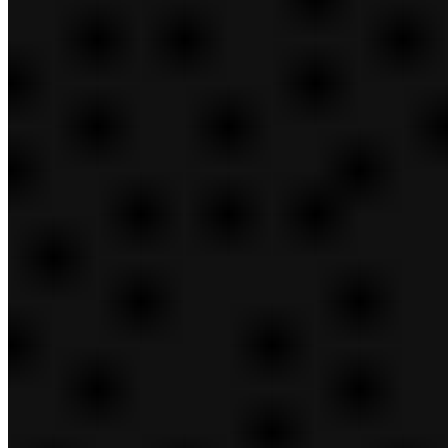
Descripción general de Empleos
Minoristas
Corporativo
Cadena de Suministro
Investigación y Desarrollo
Tecnología
Marcas
Diapositiva siguiente
Por qué trabajar aquí
Diapositiva siguiente
Estudiantes
Diapositiva anterior
Parte posterior
Por qué trabajar aquí
Beneficios
Diapositiva anterior
Parte posterior
Estudiantes
Pasantías
Programas de tiempo completo
Diapositiva anterior
Parte posterior
Descripción general de Noticias y medios
Sala de prensa