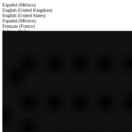
Español (México)
English (United Kingdom)
English (United States)
Español (México)
Français (France)
Italiano (Italia)
Português (Portugal)
Ελληνικά (Ελλάδα)
中文（中国）
日本語（日本）
Menú
Diapositiva siguiente
Quiénes somos
Diapositiva siguiente
Nuestras marcas
Diapositiva siguiente
Nuestro impacto
Diapositiva siguiente
Empleos
Diapositiva siguiente
Noticias y medios
Inversores
Diapositiva anterior
Parte posterior
Descripción general de Quiénes somos
Diapositiva siguiente
Quienes Somos
Diapositiva siguiente
Liderazgo