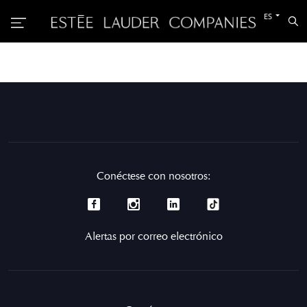
Cambiar
ES
Bu
al
otro
idioma
Conéctese con nosotros:
Alertas por correo electrónico