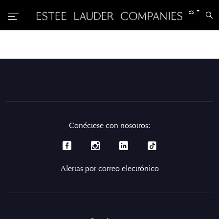
Cambiar
ES
Bu
al
otro
idioma
Conéctese con nosotros:
Alertas por correo electrónico