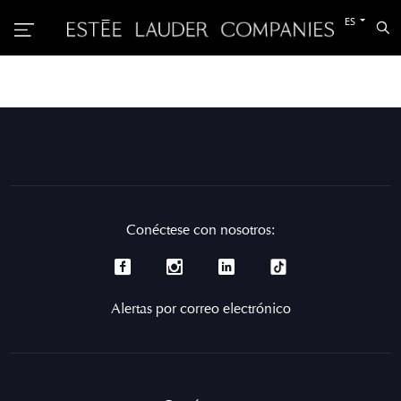
Cambiar
ES
Bu
al
otro
idioma
Conéctese con nosotros:
Alertas por correo electrónico