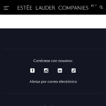
Cambiar
ES
Bu
al
otro
idioma
Conéctese con nosotros:
Alertas por correo electrónico