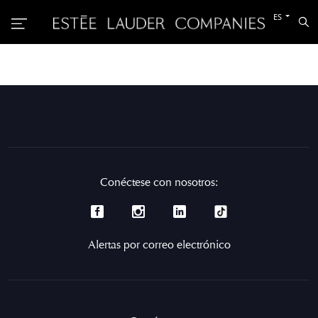
Cambiar
ES
Bu
al
otro
idioma
Conéctese con nosotros:
Alertas por correo electrónico