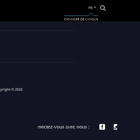
Passer
Rechercher
FR
à
l’autre
CHANGER DE LANGUE
langue
yright © 2026