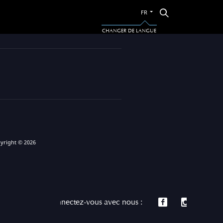
Passer
Rechercher
FR
à
l’autre
CHANGER DE LANGUE
langue
yright © 2026