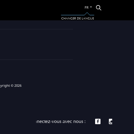
Passer
Rechercher
FR
à
l’autre
CHANGER DE LANGUE
langue
yright © 2026