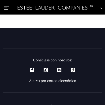
Cambiar
ES
Bu
al
otro
idioma
Conéctese con nosotros:
Alertas por correo electrónico