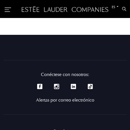
Cambiar
ES
Bu
al
otro
idioma
Conéctese con nosotros:
Alertas por correo electrónico