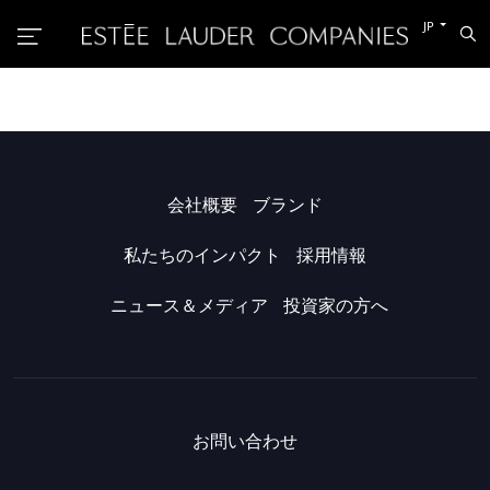
他
JP
検
の
索
言
語
に
切
り
替
え
る
会社概要
ブランド
私たちのインパクト
採用情報
ニュース＆メディア
投資家の方へ
お問い合わせ