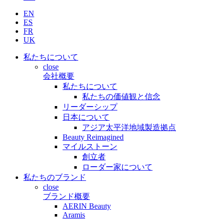
EN
ES
FR
UK
私たちについて
close
会社概要
私たちについて
私たちの価値観と信念
リーダーシップ
日本について
アジア太平洋地域製造拠点
Beauty Reimagined
マイルストーン
創立者
ローダー家について
私たちのブランド
close
ブランド概要
AERIN Beauty
Aramis