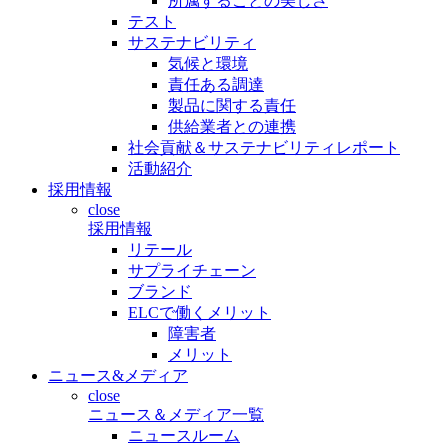
所属することの美しさ
テスト
サステナビリティ
気候と環境
責任ある調達
製品に関する責任
供給業者との連携
社会貢献＆サステナビリティレポート
活動紹介
採用情報
close
採用情報
リテール
サプライチェーン
ブランド
ELCで働くメリット
障害者
メリット
ニュース&メディア
close
ニュース＆メディア一覧
ニュースルーム