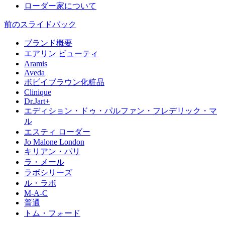
ローダー家について
前のスライド
バック
ブランド概要
エアリン ビューティ
Aramis
Aveda
ボビイブラウン化粧品
Clinique
Dr.Jart+
エディション・ドゥ・パルファン・フレデリック・マ
ル
エスティ ローダー
Jo Malone London
キリアン・パリ
ラ・メール
ラボシリーズ
ル・ラボ
M-A-C
普通
トム・フォード