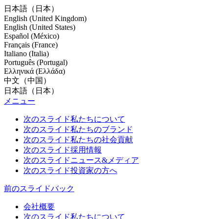
日本語（日本）
English (United Kingdom)
English (United States)
Español (México)
Français (France)
Italiano (Italia)
Português (Portugal)
Ελληνικά (Ελλάδα)
中文（中国）
日本語（日本）
メニュー
次のスライド
私たちについて
次のスライド
私たちのブランド
次のスライド
私たちの社会貢献
次のスライド
採用情報
次のスライド
ニュース&メディア
次のスライド
投資家の方へ
前のスライド
バック
会社概要
次のスライド
私たちについて