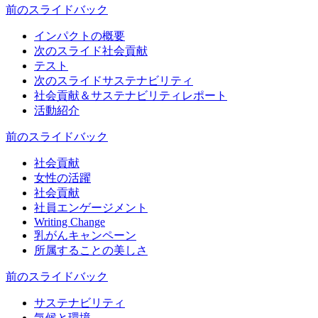
前のスライド
バック
インパクトの概要
次のスライド
社会貢献
テスト
次のスライド
サステナビリティ
社会貢献＆サステナビリティレポート
活動紹介
前のスライド
バック
社会貢献
女性の活躍
社会貢献
社員エンゲージメント
Writing Change
乳がんキャンペーン
所属することの美しさ
前のスライド
バック
サステナビリティ
気候と環境