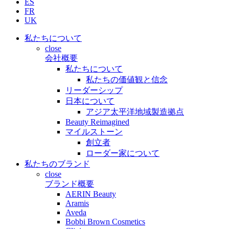
ES
FR
UK
私たちについて
close
会社概要
私たちについて
私たちの価値観と信念
リーダーシップ
日本について
アジア太平洋地域製造拠点
Beauty Reimagined
マイルストーン
創立者
ローダー家について
私たちのブランド
close
ブランド概要
AERIN Beauty
Aramis
Aveda
Bobbi Brown Cosmetics