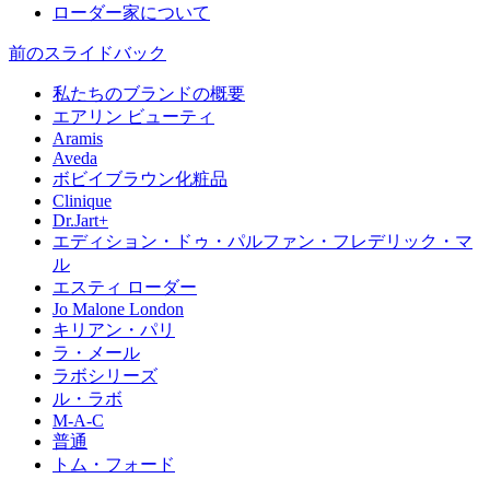
ローダー家について
前のスライド
バック
私たちのブランドの概要
エアリン ビューティ
Aramis
Aveda
ボビイブラウン化粧品
Clinique
Dr.Jart+
エディション・ドゥ・パルファン・フレデリック・マ
ル
エスティ ローダー
Jo Malone London
キリアン・パリ
ラ・メール
ラボシリーズ
ル・ラボ
M-A-C
普通
トム・フォード