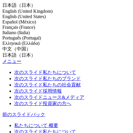
日本語（日本）
English (United Kingdom)
English (United States)
Español (México)
Français (France)
Italiano (Italia)
Português (Portugal)
Ελληνικά (Ελλάδα)
中文（中国）
日本語（日本）
メニュー
次のスライド
私たちについて
次のスライド
私たちのブランド
次のスライド
私たちの社会貢献
次のスライド
採用情報
次のスライド
ニュース&メディア
次のスライド
投資家の方へ
前のスライド
バック
私たちについて 概要
次のスライド
私たちについて