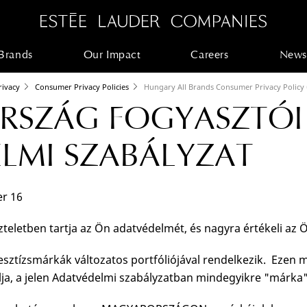
Brands
Our Impact
Careers
News
rivacy
Consumer Privacy Policies
Hungary All Brands Consumer Privacy Policy
RSZÁG FOGYASZTÓI
LMI SZABÁLYZAT
er 16
teletben tartja az Ön adatvédelmét, és nagyra értékeli az
ztízsmárkák változatos portfóliójával rendelkezik. Ezen má
lja, a jelen Adatvédelmi szabályzatban mindegyikre "márka