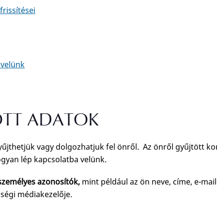
rissítései
 velünk
TT ADATOK
űjthetjük vagy dolgozhatjuk fel önről. Az önről gyűjtött ko
ogyan lép kapcsolatba velünk.
 személyes azonosítók,
mint például az ön neve, címe, e-mai
ségi médiakezelője.