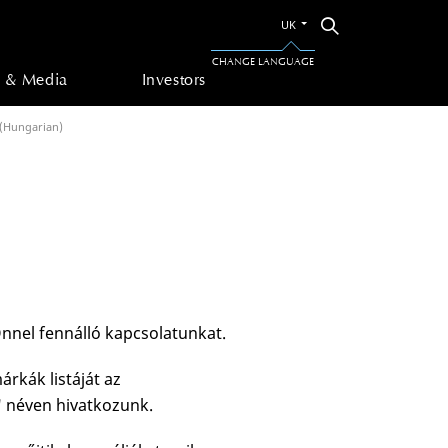
Switch
Search
UK
to
the
CHANGE LANGUAGE
other
 & Media
Investors
language
 (Hungarian)
 Önnel fennálló kapcsolatunkat.
rkák listáját az
" néven hivatkozunk.