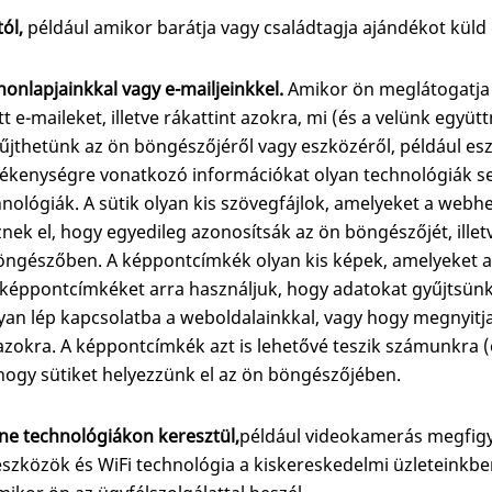
ól,
például amikor barátja vagy családtagja ajándékot küld 
onlapjainkkal vagy e-mailjeinkkel.
Amikor ön meglátogatja
tt e-maileket, illetve rákattint azokra, mi (és a velünk egy
jthetünk az ön böngészőjéről vagy eszközéről, például es
vékenységre vonatkozó információkat olyan technológiák seg
nológiák. A sütik olyan kis szövegfájlok, amelyeket a webhe
ek el, hogy egyedileg azonosítsák az ön böngészőjét, illet
 böngészőben. A képpontcímkék olyan kis képek, amelyeket 
 képpontcímkéket arra használjuk, hogy adatokat gyűjtsün
yan lép kapcsolatba a weboldalainkkal, vagy hogy megnyitja-
-e azokra. A képpontcímkék azt is lehetővé teszik számunkra 
hogy sütiket helyezzünk el az ön böngészőjében.
line technológiákon keresztül,
például videokamerás megfigye
szközök és WiFi technológia a kiskereskedelmi üzleteinkbe