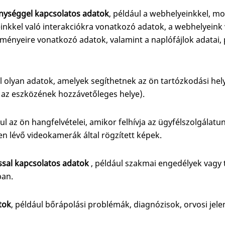
enységgel kapcsolatos adatok
, például a webhelyeinkkel, mob
einkkel való interakciókra vonatkozó adatok, a webhelyein
ményeire vonatkozó adatok, valamint a naplófájlok adatai, 
ul olyan adatok, amelyek segíthetnek az ön tartózkodási he
 az eszközének hozzávetőleges helye).
ául az ön hangfelvételei, amikor felhívja az ügyfélszolgálatu
n lévő videokamerák által rögzített képek.
ssal kapcsolatos adatok
, például szakmai engedélyek vagy
ban.
tok
, például bőrápolási problémák, diagnózisok, orvosi jele