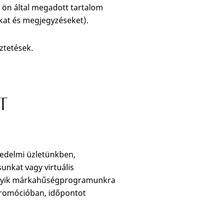
, ön által megadott tartalom
okat és megjegyzéseket).
ztetések.
T
kedelmi üzletünkben,
unkat vagy virtuális
amelyik márkahűségprogramunkra
 promócióban, időpontot