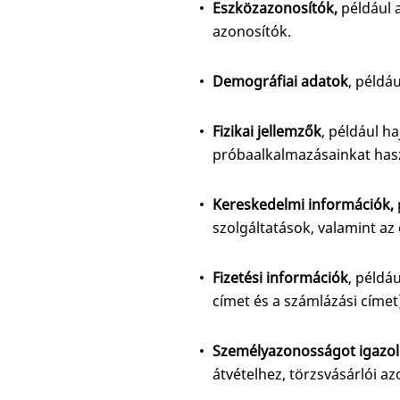
Eszközazonosítók,
például 
azonosítók.
Demográfiai adatok
, példá
Fizikai jellemzők
, például h
próbaalkalmazásainkat hasz
Kereskedelmi információk,
szolgáltatások, valamint az
Fizetési információk
, példáu
címet és a számlázási címet
Személyazonosságot igazol
átvételhez, törzsvásárlói az