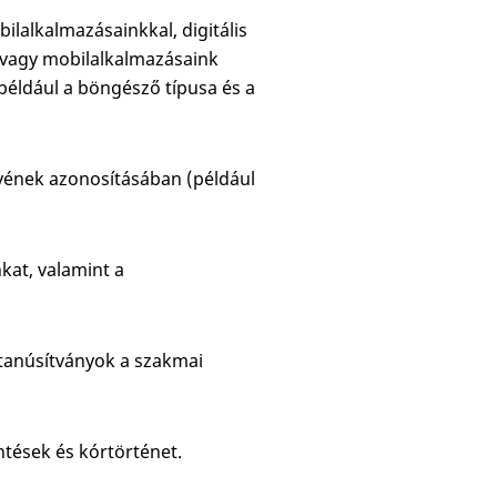
ilalkalmazásainkkal, digitális
k vagy mobilalkalmazásaink
például a böngésző típusa és a
lyének azonosításában (például
nkat, valamint a
 tanúsítványok a szakmai
ntések és kórtörténet.