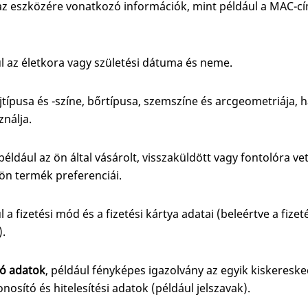
az eszközére vonatkozó információk, mint például a MAC-cí
ul az életkora vagy születési dátuma és neme.
ajtípusa és -színe, bőrtípusa, szemszíne és arcgeometriája, h
nálja.
például az ön által vásárolt, visszaküldött vagy fontolóra v
 ön termék preferenciái.
l a fizetési mód és a fizetési kártya adatai (beleértve a fizet
).
ó adatok
, például fényképes igazolvány az egyik kiskeresk
onosító és hitelesítési adatok (például jelszavak).