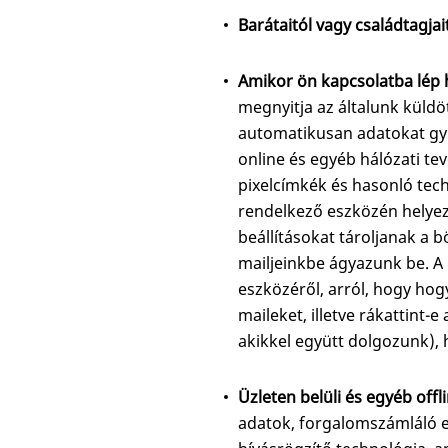
Barátaitól vagy családtagjait
Amikor ön kapcsolatba lép h
megnyitja az általunk küldö
automatikusan adatokat gyű
online és egyéb hálózati te
pixelcímkék és hasonló tech
rendelkező eszközén helyezn
beállításokat tároljanak a
mailjeinkbe ágyazunk be. A
eszközéről, arról, hogy hog
maileket, illetve rákattint
akikkel együtt dolgozunk), 
Üzleten belüli és egyéb off
adatok, forgalomszámláló e