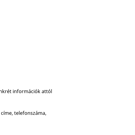
nkrét információk attól
l címe, telefonszáma,