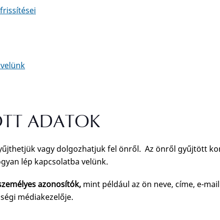
rissítései
 velünk
TT ADATOK
űjthetjük vagy dolgozhatjuk fel önről. Az önről gyűjtött ko
ogyan lép kapcsolatba velünk.
 személyes azonosítók,
mint például az ön neve, címe, e-mai
ségi médiakezelője.