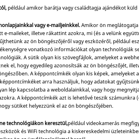
ól,
például amikor barátja vagy családtagja ajándékot küld 
onlapjainkkal vagy e-mailjeinkkel.
Amikor ön meglátogatja
tt e-maileket, illetve rákattint azokra, mi (és a velünk egy
jthetünk az ön böngészőjéről vagy eszközéről, például es
vékenységre vonatkozó információkat olyan technológiák seg
nológiák. A sütik olyan kis szövegfájlok, amelyeket a webhe
ek el, hogy egyedileg azonosítsák az ön böngészőjét, illet
 böngészőben. A képpontcímkék olyan kis képek, amelyeket 
 képpontcímkéket arra használjuk, hogy adatokat gyűjtsün
yan lép kapcsolatba a weboldalainkkal, vagy hogy megnyitja-
-e azokra. A képpontcímkék azt is lehetővé teszik számunkra 
hogy sütiket helyezzünk el az ön böngészőjében.
line technológiákon keresztül,
például videokamerás megfigye
szközök és WiFi technológia a kiskereskedelmi üzleteinkbe