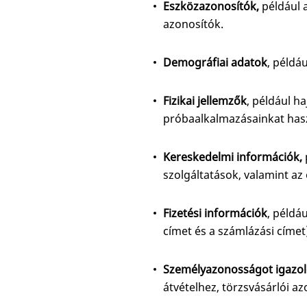
Eszközazonosítók,
például 
azonosítók.
Demográfiai adatok
, példá
Fizikai jellemzők
, például h
próbaalkalmazásainkat hasz
Kereskedelmi információk,
szolgáltatások, valamint az
Fizetési információk
, példáu
címet és a számlázási címet
Személyazonosságot igazol
átvételhez, törzsvásárlói az