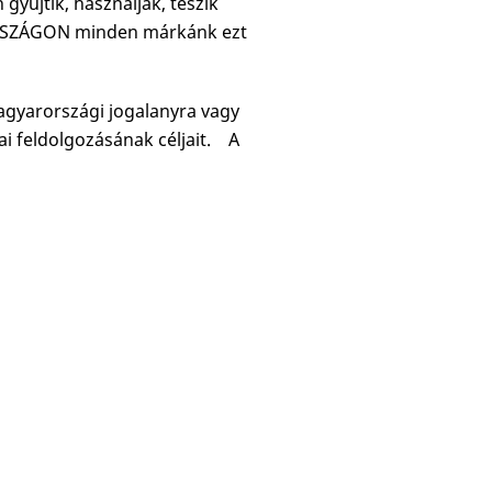
űjtik, használják, teszik
RORSZÁGON minden márkánk ezt
agyarországi jogalanyra vagy
i feldolgozásának céljait. A