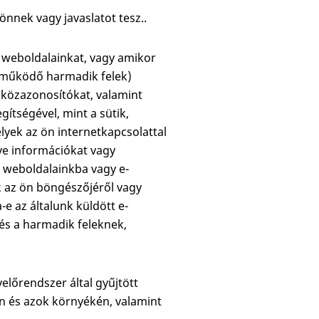
önnek vagy javaslatot tesz..
 weboldalainkat, vagy amikor
üttműködő harmadik felek)
zközazonosítókat, valamint
ítségével, mint a sütik,
lyek az ön internetkapcsolattal
ve információkat vagy
a weboldalainkba vagy e-
k az ön böngészőjéről vagy
e az általunk küldött e-
(és a harmadik feleknek,
lőrendszer által gyűjtött
n és azok környékén, valamint