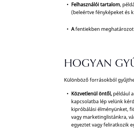
Felhasználói tartalom
, péld
(beleértve fényképeket és k
A
fentiekben meghatározott 
HOGYAN GYŰ
Különböző forrásokból gyűjthe
Közvetlenül öntől,
például 
kapcsolatba lép velünk kérd
kipróbálási élményünket, f
vagy marketinglistánkra, v
egyeztet vagy feliratkozik 