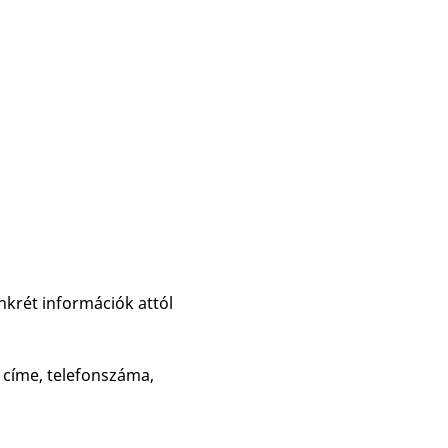
nkrét információk attól
l címe, telefonszáma,