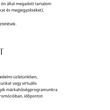
, ön által megadott tartalom
okat és megjegyzéseket).
ztetések.
T
kedelmi üzletünkben,
unkat vagy virtuális
amelyik márkahűségprogramunkra
 promócióban, időpontot