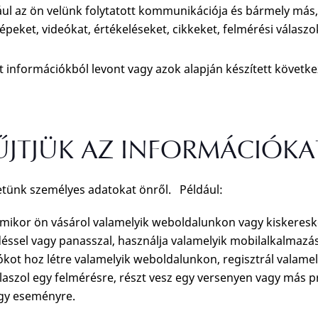
ául az ön velünk folytatott kommunikációja és bármely más
épeket, videókat, értékeléseket, cikkeket, felmérési válasz
információkból levont vagy azok alapján készített követke
JTJÜK AZ INFORMÁCIÓKA
tünk személyes adatokat önről. Például:
amikor ön vásárol valamelyik weboldalunkon vagy kiskeres
éssel vagy panasszal, használja valamelyik mobilalkalmazás
iókot hoz létre valamelyik weboldalunkon, regisztrál val
álaszol egy felmérésre, részt vesz egy versenyen vagy más
egy eseményre.