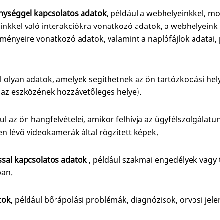
enységgel kapcsolatos adatok
, például a webhelyeinkkel, mob
einkkel való interakciókra vonatkozó adatok, a webhelyein
ményeire vonatkozó adatok, valamint a naplófájlok adatai, 
ul olyan adatok, amelyek segíthetnek az ön tartózkodási he
 az eszközének hozzávetőleges helye).
ául az ön hangfelvételei, amikor felhívja az ügyfélszolgálatu
n lévő videokamerák által rögzített képek.
ssal kapcsolatos adatok
, például szakmai engedélyek vagy
ban.
tok
, például bőrápolási problémák, diagnózisok, orvosi jele