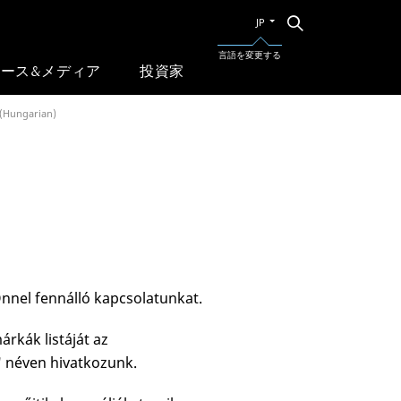
別
検
JP
索
の
言
言語を変更する
語
ース&メディア
投資家
に
切
 (Hungarian)
り
替
え
る
 Önnel fennálló kapcsolatunkat.
rkák listáját az
" néven hivatkozunk.