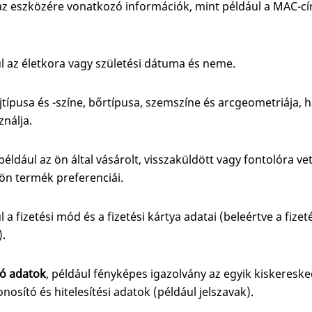
az eszközére vonatkozó információk, mint például a MAC-cí
ul az életkora vagy születési dátuma és neme.
ajtípusa és -színe, bőrtípusa, szemszíne és arcgeometriája, h
nálja.
például az ön által vásárolt, visszaküldött vagy fontolóra v
 ön termék preferenciái.
l a fizetési mód és a fizetési kártya adatai (beleértve a fizet
).
ó adatok
, például fényképes igazolvány az egyik kiskeresk
onosító és hitelesítési adatok (például jelszavak).