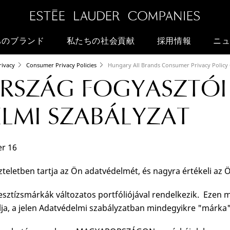
ちのブランド
私たちの社会貢献
採用情報
ニュ
rivacy
Consumer Privacy Policies
Hungary All Brands Consumer Privacy Policy
RSZÁG FOGYASZTÓI
LMI SZABÁLYZAT
er 16
teletben tartja az Ön adatvédelmét, és nagyra értékeli az
ztízsmárkák változatos portfóliójával rendelkezik. Ezen má
lja, a jelen Adatvédelmi szabályzatban mindegyikre "márka