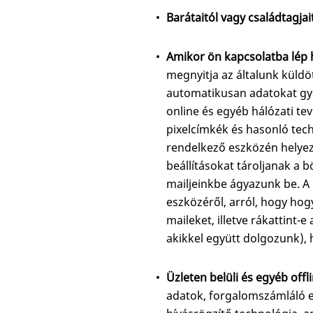
Barátaitól vagy családtagjait
Amikor ön kapcsolatba lép h
megnyitja az általunk küldö
automatikusan adatokat gyű
online és egyéb hálózati te
pixelcímkék és hasonló tech
rendelkező eszközén helyezn
beállításokat tároljanak a
mailjeinkbe ágyazunk be. A
eszközéről, arról, hogy hog
maileket, illetve rákattint
akikkel együtt dolgozunk), 
Üzleten belüli és egyéb off
adatok, forgalomszámláló e