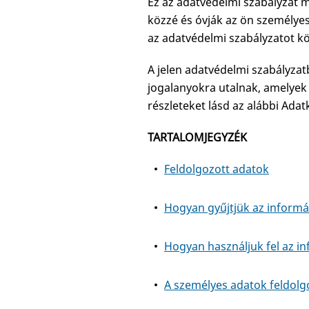
Ez az adatvédelmi szabályzat
közzé és óvják az ön személy
az adatvédelmi szabályzatot k
A jelen adatvédelmi szabályza
jogalanyokra utalnak, amelyek
részleteket lásd az alábbi Ada
TARTALOMJEGYZÉK
Feldolgozott adatok
Hogyan gyűjtjük az informá
Hogyan használjuk fel az i
A személyes adatok feldolg