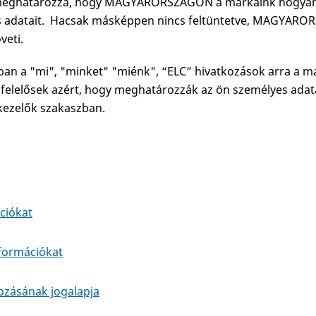
 meghatározza, hogy MAGYARORSZÁGON a márkáink hogyan gy
es adatait. Hacsak másképpen nincs feltüntetve, MAGYA
öveti.
tban a "mi", "minket" "miénk", “ELC” hivatkozások arra a m
 felelősek azért, hogy meghatározzák az ön személyes adata
tkezelők szakaszban.
ciókat
nformációkat
ozásának jogalapja