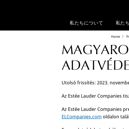
私たちについて
私た
Home
P
MAGYARO
ADATVÉDE
Utolsó frissítés: 2023. novemb
Az Estée Lauder Companies tisz
Az Estée Lauder Companies pres
ELCompanies.com
oldalon talá