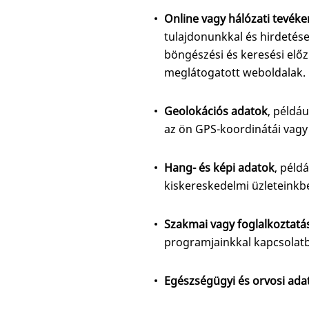
Online vagy hálózati tevék
tulajdonunkkal és hirdetés
böngészési és keresési előz
meglátogatott weboldalak.
Geolokációs adatok
, példá
az ön GPS-koordinátái vagy
Hang- és képi adatok
, péld
kiskereskedelmi üzleteinkbe
Szakmai vagy foglalkoztatá
programjainkkal kapcsolat
Egészségügyi és orvosi ada