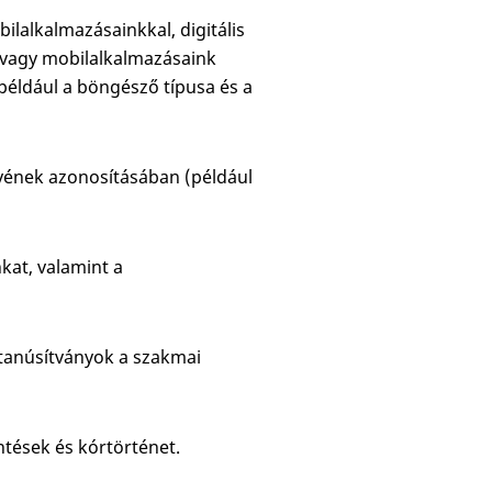
ilalkalmazásainkkal, digitális
k vagy mobilalkalmazásaink
például a böngésző típusa és a
lyének azonosításában (például
nkat, valamint a
 tanúsítványok a szakmai
ntések és kórtörténet.