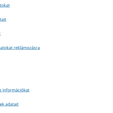
tokat
tait
t
datokat reklámozásra
z információkat
ek adatait