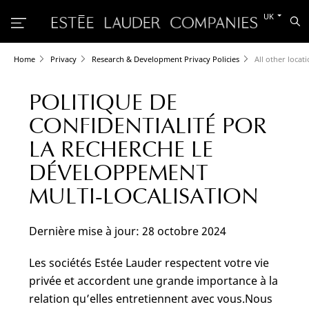
Switch
UK
Sea
to
the
other
languag
Home
Privacy
Research & Development Privacy Policies
All other locat
POLITIQUE DE
CONFIDENTIALITÉ POR
LA RECHERCHE LE
DÉVELOPPEMENT
MULTI-LOCALISATION
Dernière mise à jour: 28 octobre 2024
Les sociétés Estée Lauder respectent votre vie
privée et accordent une grande importance à la
relation qu’elles entretiennent avec vous.Nous