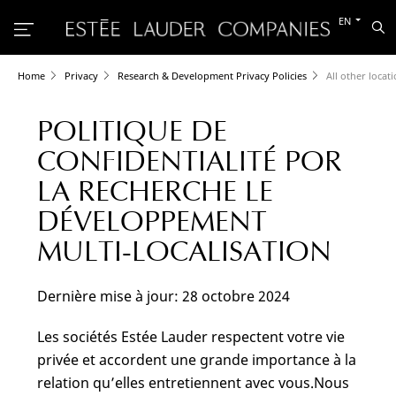
Switch
EN
Sea
to
the
other
languag
Home
Privacy
Research & Development Privacy Policies
All other locat
POLITIQUE DE
CONFIDENTIALITÉ POR
LA RECHERCHE LE
DÉVELOPPEMENT
MULTI-LOCALISATION
Dernière mise à jour: 28 octobre 2024
Les sociétés Estée Lauder respectent votre vie
privée et accordent une grande importance à la
relation qu’elles entretiennent avec vous.Nous