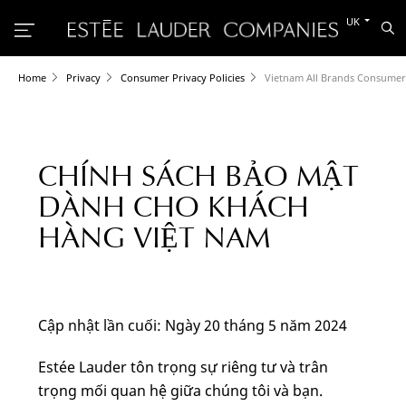
Switch
UK
Sea
to
the
other
languag
Home
Privacy
Consumer Privacy Policies
Vietnam All Brands Consumer 
CHÍNH SÁCH BẢO MẬT
DÀNH CHO KHÁCH
HÀNG VIỆT NAM
Cập nhật lần cuối: Ngày 20 tháng 5 năm 2024
Estée Lauder tôn trọng sự riêng tư và trân
trọng mối quan hệ giữa chúng tôi và bạn.