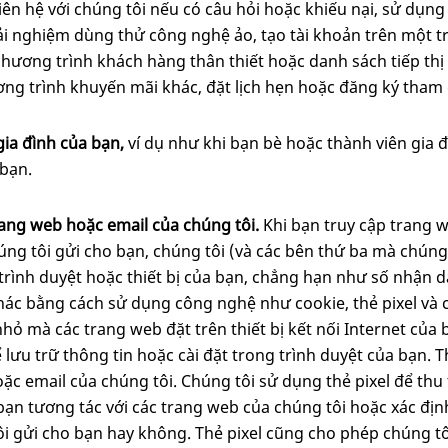
liên hệ với chúng tôi nếu có câu hỏi hoặc khiếu nại, sử dụn
ải nghiệm dùng thử công nghệ ảo, tạo tài khoản trên một 
chương trình khách hàng thân thiết hoặc danh sách tiếp thị c
ơng trình khuyến mãi khác, đặt lịch hẹn hoặc đăng ký tham
gia đình của bạn,
ví dụ
như khi bạn bè hoặc thành viên gia 
 bạn.
rang web hoặc email của chúng tôi.
Khi bạn truy cập trang 
g tôi gửi cho bạn, chúng tôi (và các bên thứ ba mà chúng t
trình duyệt hoặc thiết bị của bạn, chẳng hạn như số nhận dạ
ác bằng cách sử dụng công nghệ như cookie, thẻ pixel và 
nhỏ mà các trang web đặt trên thiết bị kết nối Internet củ
 lưu trữ thông tin hoặc cài đặt trong trình duyệt của bạn. 
c email của chúng tôi. Chúng tôi sử dụng thẻ pixel để thu 
 bạn tương tác với các trang web của chúng tôi hoặc xác địn
i gửi cho bạn hay không. Thẻ pixel cũng cho phép chúng t