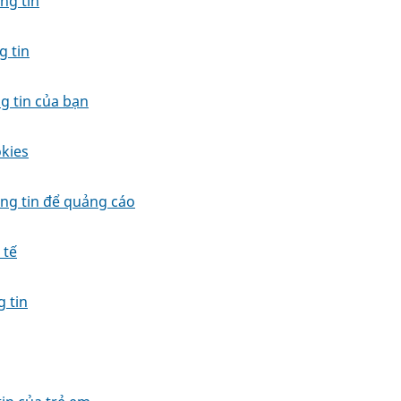
ng tin
g tin
g tin của bạn
kies
ng tin để quảng cáo
 tế
 tin