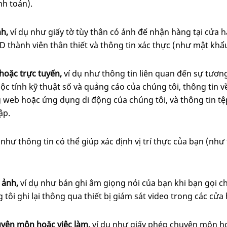
nh toán).
nh,
ví dụ
như giấy tờ tùy thân có ảnh để nhận hàng tại cửa h
ID thành viên thân thiết và thông tin xác thực (như mật khẩu
hoặc trực tuyến,
ví dụ
như thông tin liên quan đến sự tương
c tính kỹ thuật số và quảng cáo của chúng tôi, thông tin về 
 web hoặc ứng dụng di động của chúng tôi, và thông tin tệp
ập.
 như thông tin có thể giúp xác định vị trí thực của bạn (như
 ảnh,
ví dụ
như bản ghi âm giọng nói của bạn khi bạn gọi c
tôi ghi lại thông qua thiết bị giám sát video trong các cửa
uyên môn hoặc việc làm,
ví dụ
như giấy phép chuyên môn ho