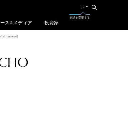
別
検
JP
索
の
言
言語を変更する
語
ース&メディア
投資家
に
切
(Vietnamese)
り
替
え
る
 CHO