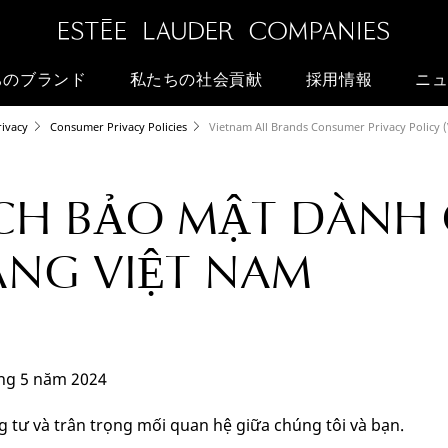
ちのブランド
私たちの社会貢献
採用情報
ニュ
rivacy
Consumer Privacy Policies
Vietnam All Brands Consumer Privacy Policy 
CH BẢO MẬT DÀNH
NG VIỆT NAM
áng 5 năm 2024
g tư và trân trọng mối quan hệ giữa chúng tôi và bạn.