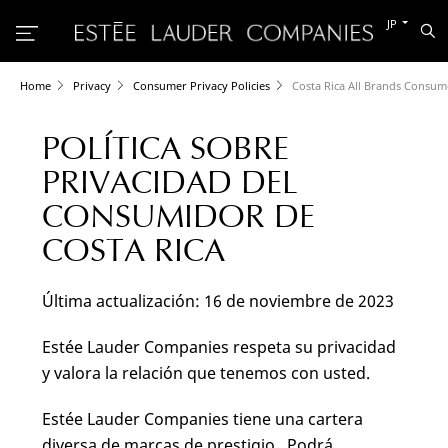
別
JP
検
の
索
言
語
に
Home
Privacy
Consumer Privacy Policies
Costa Rica All Brands Consume
切
り
替
POLÍTICA SOBRE
え
る
PRIVACIDAD DEL
CONSUMIDOR DE
COSTA RICA
Última actualización: 16 de noviembre de 2023
Estée Lauder Companies respeta su privacidad
y valora la relación que tenemos con usted.
Estée Lauder Companies tiene una cartera
diversa de marcas de prestigio. Podrá