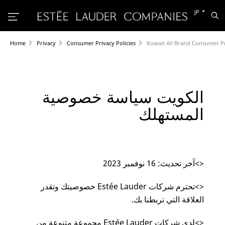
別
JP
検
の
索
言
語
に
Home
Privacy
Consumer Privacy Policies
Kuwait All Brand Consumer Pri
切
り
替
え
る
الكويت سياسة خصوصية
المستهلك
<>آخر تحديث: 16 نوفمبر 2023
<>تحترم شركات Estée Lauder خصوصيتك وتقدر
العلاقة التي تربطنا بك.
<>لدى شركات Estée Lauder مجموعة متنوعة من