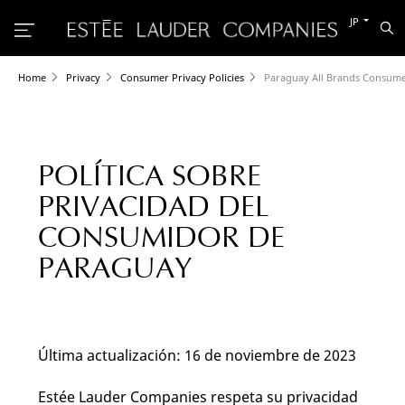
別
JP
検
の
索
言
語
に
Home
Privacy
Consumer Privacy Policies
Paraguay All Brands Consumer
切
り
替
え
る
POLÍTICA SOBRE
PRIVACIDAD DEL
CONSUMIDOR DE
PARAGUAY
Última actualización: 16 de noviembre de 2023
Estée Lauder Companies respeta su privacidad