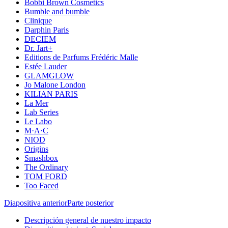
Bobbi Brown Cosmetics
Bumble and bumble
Clinique
Darphin Paris
DECIEM
Dr. Jart+
Editions de Parfums Frédéric Malle
Estée Lauder
GLAMGLOW
Jo Malone London
KILIAN PARIS
La Mer
Lab Series
Le Labo
M·A·C
NIOD
Origins
Smashbox
The Ordinary
TOM FORD
Too Faced
Diapositiva anterior
Parte posterior
Descripción general de nuestro impacto