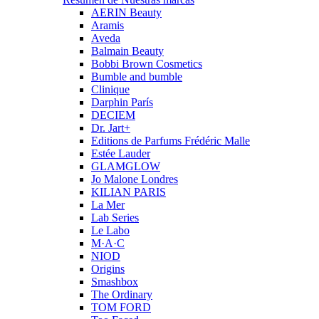
AERIN Beauty
Aramis
Aveda
Balmain Beauty
Bobbi Brown Cosmetics
Bumble and bumble
Clinique
Darphin París
DECIEM
Dr. Jart+
Editions de Parfums Frédéric Malle
Estée Lauder
GLAMGLOW
Jo Malone Londres
KILIAN PARIS
La Mer
Lab Series
Le Labo
M·A·C
NIOD
Origins
Smashbox
The Ordinary
TOM FORD