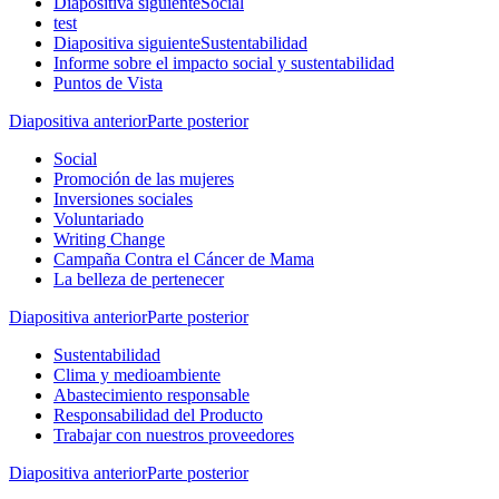
Diapositiva siguiente
Social
test
Diapositiva siguiente
Sustentabilidad
Informe sobre el impacto social y sustentabilidad
Puntos de Vista
Diapositiva anterior
Parte posterior
Social
Promoción de las mujeres
Inversiones sociales
Voluntariado
Writing Change
Campaña Contra el Cáncer de Mama
La belleza de pertenecer
Diapositiva anterior
Parte posterior
Sustentabilidad
Clima y medioambiente
Abastecimiento responsable
Responsabilidad del Producto
Trabajar con nuestros proveedores
Diapositiva anterior
Parte posterior