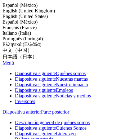
Español (México)
English (United Kingdom)
English (United States)
Español (México)
Français (France)
Italiano (Italia)
Português (Portugal)
Ελληνικά (Ελλάδα)
中文（中国）
日本語（日本）
Menú
Diapositiva siguiente
Quiénes somos
Diapositiva siguiente
Nuestras marcas
Diapositiva siguiente
Nuestro impacto
Diapositiva siguiente
Empleos
Diapositiva siguiente
Noticias y medios
Inversores
Diapositiva anterior
Parte posterior
Descripción general de quiénes somos
Diapositiva siguiente
Quienes Somos
Diapositiva siguiente
Liderazgo