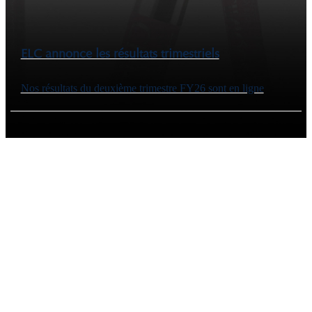
ELC annonce les résultats trimestriels
Nos résultats du deuxième trimestre FY26 sont en ligne
LIRE LA SUITE
Nos marques
AFFICHER TOUT
CLIQUEZ ICI