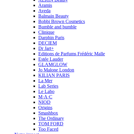
Aramis
Aveda
Balmain Beauty
Bobbi Brown Cosmetics
Bumble and bumble
Clinique
Darphin Paris
DECIEM
Dr Jart+
Editions de Parfums Frédéric Malle
Estée Lauder
GLAMGLOW
Jo Malone London
KILIAN PARIS
La Mer
Lab Series
Le Labo
M·A·C
NIOD
Origins
Smashbox
The Ordinary
TOM FORD
Too Faced