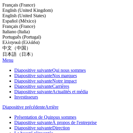
Français (France)
English (United Kingdom)
English (United States)
Español (México)
Français (France)
Italiano (Italia)
Português (Portugal)
Ελληνικά (Ελλάδα)
中文（中国）
日本語（日本）
Menu
Diapositive suivante
Qui nous sommes
Diapositive suivante
Nos marques
Diapositive suivante
Notre impact
Diapositive suivante
Carrières
Diapositive suivante
Actualités et média
Investisseurs
Diapositive précédente
Arrière
Présentation de Quinous sommes
Diapositive suivante
À propos de l'entreprise
Diapositive suivante
Direction