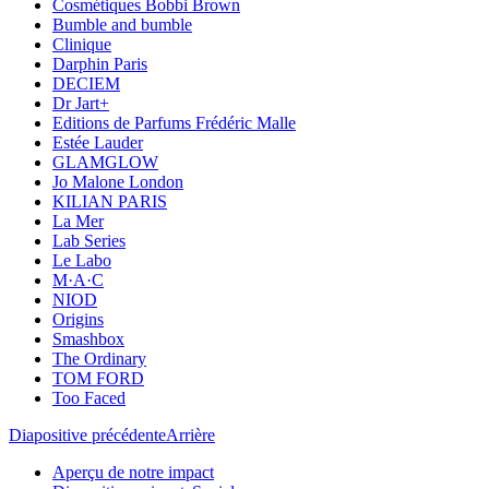
Cosmétiques Bobbi Brown
Bumble and bumble
Clinique
Darphin Paris
DECIEM
Dr Jart+
Editions de Parfums Frédéric Malle
Estée Lauder
GLAMGLOW
Jo Malone London
KILIAN PARIS
La Mer
Lab Series
Le Labo
M·A·C
NIOD
Origins
Smashbox
The Ordinary
TOM FORD
Too Faced
Diapositive précédente
Arrière
Aperçu de notre impact