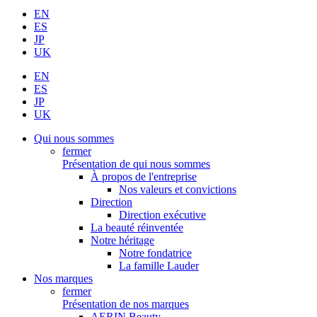
EN
ES
JP
UK
EN
ES
JP
UK
Qui nous sommes
fermer
Présentation de qui nous sommes
À propos de l'entreprise
Nos valeurs et convictions
Direction
Direction exécutive
La beauté réinventée
Notre héritage
Notre fondatrice
La famille Lauder
Nos marques
fermer
Présentation de nos marques
AERIN Beauty