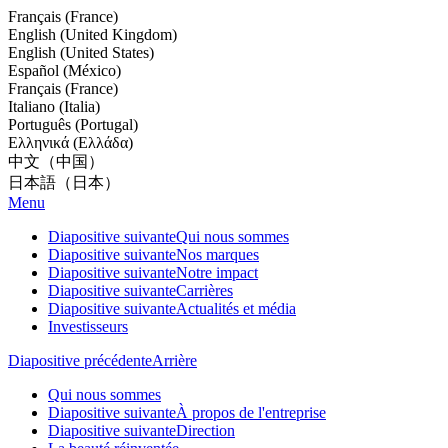
Français (France)
English (United Kingdom)
English (United States)
Español (México)
Français (France)
Italiano (Italia)
Português (Portugal)
Ελληνικά (Ελλάδα)
中文（中国）
日本語（日本）
Menu
Diapositive suivante
Qui nous sommes
Diapositive suivante
Nos marques
Diapositive suivante
Notre impact
Diapositive suivante
Carrières
Diapositive suivante
Actualités et média
Investisseurs
Diapositive précédente
Arrière
Qui nous sommes
Diapositive suivante
À propos de l'entreprise
Diapositive suivante
Direction