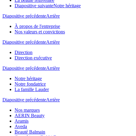
La beauté réinventée
Diapositive suivante
Notre héritage
Diapositive précédente
Arrière
À propos de l'entreprise
Nos valeurs et convictions
Diapositive précédente
Arrière
Direction
Direction exécutive
Diapositive précédente
Arrière
Notre héritage
Notre fondatrice
La famille Lauder
Diapositive précédente
Arrière
Nos marques
AERIN Beauty
Aramis
Aveda
Beauté Balmain