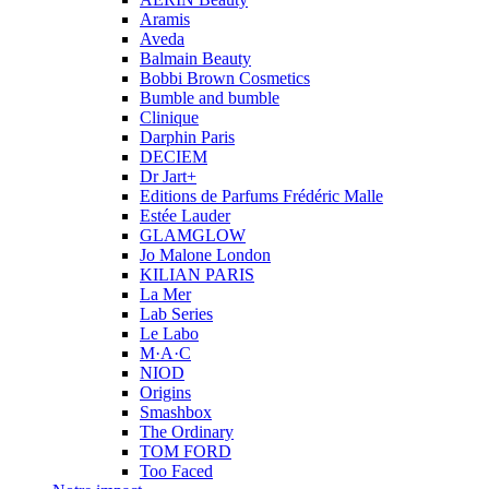
Aramis
Aveda
Balmain Beauty
Bobbi Brown Cosmetics
Bumble and bumble
Clinique
Darphin Paris
DECIEM
Dr Jart+
Editions de Parfums Frédéric Malle
Estée Lauder
GLAMGLOW
Jo Malone London
KILIAN PARIS
La Mer
Lab Series
Le Labo
M·A·C
NIOD
Origins
Smashbox
The Ordinary
TOM FORD
Too Faced