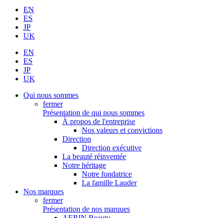
EN
ES
JP
UK
EN
ES
JP
UK
Qui nous sommes
fermer
Présentation de qui nous sommes
À propos de l'entreprise
Nos valeurs et convictions
Direction
Direction exécutive
La beauté réinventée
Notre héritage
Notre fondatrice
La famille Lauder
Nos marques
fermer
Présentation de nos marques
AERIN Beauty