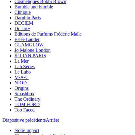
Cosmétiques Bobbi Brown
Bumble and bumble
Clinique
Darphin Paris
DECIEM
Dr Jart+
Editions de Parfums Frédéric Malle
Estée Lauder
GLAMGLOW
Jo Malone London
KILIAN PARIS
La Mer
Lab Series
Le Labo
M·A·C
NIOD
Origins
Smashbox
The Ordinary
TOM FORD
Too Faced
Diapositive précédente
Arrière
Notre impact