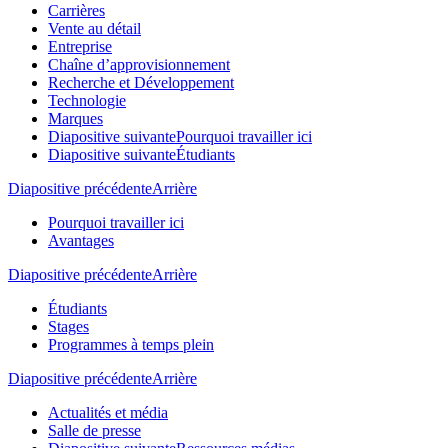
Carrières
Vente au détail
Entreprise
Chaîne d’approvisionnement
Recherche et Développement
Technologie
Marques
Diapositive suivante
Pourquoi travailler ici
Diapositive suivante
Étudiants
Diapositive précédente
Arrière
Pourquoi travailler ici
Avantages
Diapositive précédente
Arrière
Étudiants
Stages
Programmes à temps plein
Diapositive précédente
Arrière
Actualités et média
Salle de presse