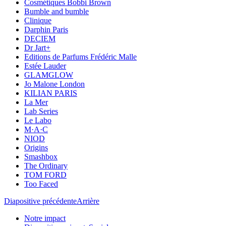
Cosmétiques Bobbi Brown
Bumble and bumble
Clinique
Darphin Paris
DECIEM
Dr Jart+
Editions de Parfums Frédéric Malle
Estée Lauder
GLAMGLOW
Jo Malone London
KILIAN PARIS
La Mer
Lab Series
Le Labo
M·A·C
NIOD
Origins
Smashbox
The Ordinary
TOM FORD
Too Faced
Diapositive précédente
Arrière
Notre impact