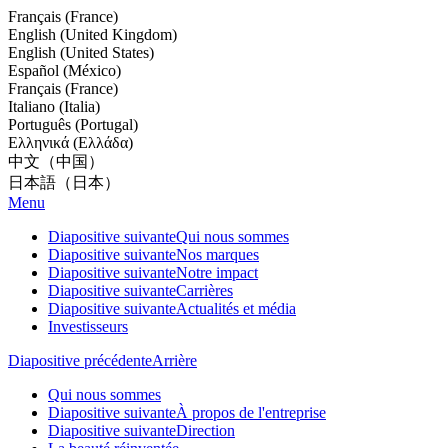
Français (France)
English (United Kingdom)
English (United States)
Español (México)
Français (France)
Italiano (Italia)
Português (Portugal)
Ελληνικά (Ελλάδα)
中文（中国）
日本語（日本）
Menu
Diapositive suivante
Qui nous sommes
Diapositive suivante
Nos marques
Diapositive suivante
Notre impact
Diapositive suivante
Carrières
Diapositive suivante
Actualités et média
Investisseurs
Diapositive précédente
Arrière
Qui nous sommes
Diapositive suivante
À propos de l'entreprise
Diapositive suivante
Direction