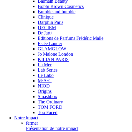
Balmain Beauty
Bobbi Brown Cosmetics
Bumble and bumble
Clinique
Darphin Paris
DECIEM
Dr Jart+
Editions de Parfums Frédéric Malle
Estée Lauder
GLAMGLOW
Jo Malone London
KILIAN PARIS
La Mer
Lab Series
Le Labo
M·A·C
NIOD
Origins
Smashbox
The Ordinary
TOM FORD
Too Faced
Notre impact
fermer
Présentation de notre impact