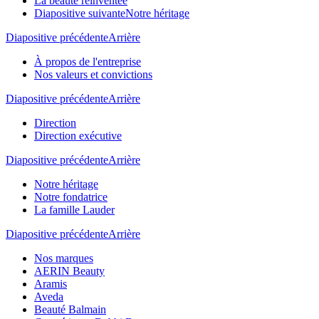
La beauté réinventée
Diapositive suivante
Notre héritage
Diapositive précédente
Arrière
À propos de l'entreprise
Nos valeurs et convictions
Diapositive précédente
Arrière
Direction
Direction exécutive
Diapositive précédente
Arrière
Notre héritage
Notre fondatrice
La famille Lauder
Diapositive précédente
Arrière
Nos marques
AERIN Beauty
Aramis
Aveda
Beauté Balmain