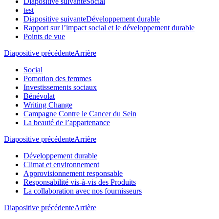
Diapositive suivante
Social
test
Diapositive suivante
Développement durable
Rapport sur l’impact social et le développement durable
Points de vue
Diapositive précédente
Arrière
Social
Pomotion des femmes
Investissements sociaux
Bénévolat
Writing Change
Campagne Contre le Cancer du Sein
La beauté de l’appartenance
Diapositive précédente
Arrière
Développement durable
Climat et environnement
Approvisionnement responsable
Responsabilité vis-à-vis des Produits
La collaboration avec nos fournisseurs
Diapositive précédente
Arrière