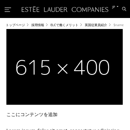
別
JP
検
の
索
言
語
に
トップページ
採用情報
ELCで働くメリット
英国従業員紹介
$name
切
り
替
え
る
ここにコンテンツを追加