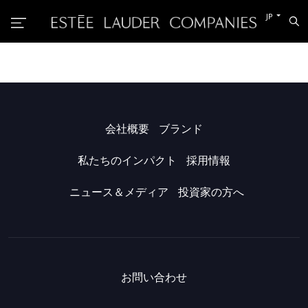
他
JP
検
の
索
言
語
に
切
り
替
え
る
会社概要
ブランド
私たちのインパクト
採用情報
ニュース＆メディア
投資家の方へ
お問い合わせ