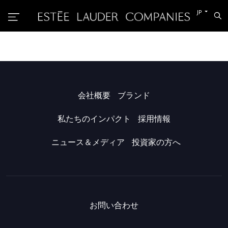
他
JP
検
の
索
言
語
に
切
り
替
え
る
会社概要
ブランド
私たちのインパクト
採用情報
ニュース＆メディア
投資家の方へ
お問い合わせ