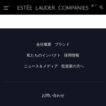
他
JP
検
の
索
言
語
に
切
り
替
え
る
会社概要
ブランド
私たちのインパクト
採用情報
ニュース＆メディア
投資家の方へ
お問い合わせ