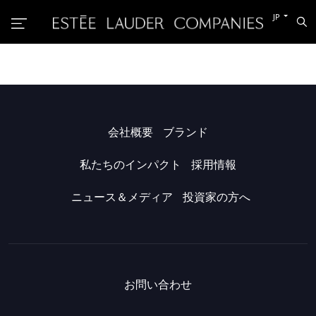
他
JP
検
の
索
言
語
に
切
り
替
え
る
会社概要
ブランド
私たちのインパクト
採用情報
ニュース＆メディア
投資家の方へ
お問い合わせ