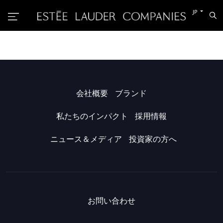
他
JP
検
の
索
言
語
に
切
り
替
え
る
会社概要
ブランド
私たちのインパクト
採用情報
ニュース＆メディア
投資家の方へ
お問い合わせ