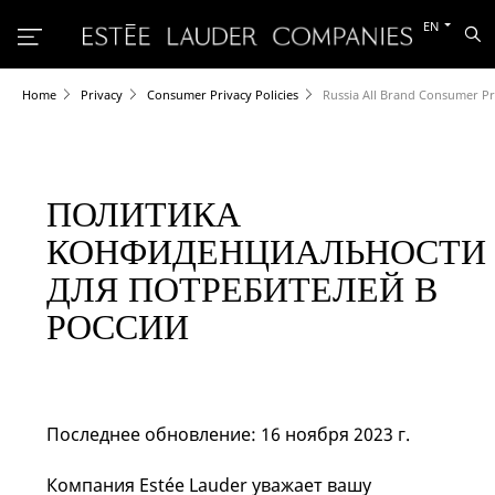
Switch
EN
Sea
to
the
other
languag
Home
Privacy
Consumer Privacy Policies
Russia All Brand Consumer Pri
ПОЛИТИКА
КОНФИДЕНЦИАЛЬНОСТИ
ДЛЯ ПОТРЕБИТЕЛЕЙ В
РОССИИ
Последнее обновление: 16 ноября 2023 г.
Компания Estée Lauder уважает вашу