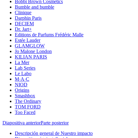
Bobbi Brown Cosmetics
Bumble and bumble
Clinique
Darphin Paris
DECIEM
Dr. Jart+
Editions de Parfums Frédéric Malle
Estée Lauder
GLAMGLOW
Jo Malone London
KILIAN PARIS
La Mer
Lab Series
Le Labo
M·A·C
NIOD
Origins
Smashbox
The Ordinary
TOM FORD
Too Faced
Diapositiva anterior
Parte posterior
Descripción general de Nuestro impacto