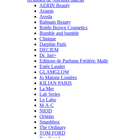
AERIN Beauty
Aramis
Aveda
Balmain Beauty
Bobbi Brown Cosmetics
Bumble and bumble
Clinique
Darphin París
DECIEM
Dr. Jart+
Editions de Parfums Frédéric Malle
Estée Lauder
GLAMGLOW
Jo Malone Londres
KILIAN PARIS
La Mer
Lab Series
Le Labo
M·A·C
NIOD
Origins
Smashbox
The Ordinary
TOM FORD