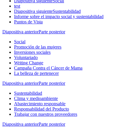
Diapositiva siguiente
Social
test
Diapositiva siguiente
Sustentabilidad
Informe sobre el impacto social y sustentabilidad
Puntos de Vista
Diapositiva anterior
Parte posterior
Social
Promoción de las mujeres
Inversiones sociales
Voluntariado
Writing Change
Campaña Contra el Cáncer de Mama
La belleza de pertenecer
Diapositiva anterior
Parte posterior
Sustentabilidad
Clima y medioambiente
Abastecimiento responsable
Responsabilidad del Producto
Trabajar con nuestros proveedores
Diapositiva anterior
Parte posterior