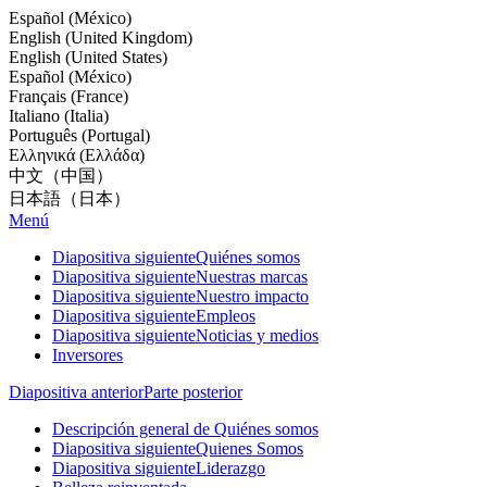
Español (México)
English (United Kingdom)
English (United States)
Español (México)
Français (France)
Italiano (Italia)
Português (Portugal)
Ελληνικά (Ελλάδα)
中文（中国）
日本語（日本）
Menú
Diapositiva siguiente
Quiénes somos
Diapositiva siguiente
Nuestras marcas
Diapositiva siguiente
Nuestro impacto
Diapositiva siguiente
Empleos
Diapositiva siguiente
Noticias y medios
Inversores
Diapositiva anterior
Parte posterior
Descripción general de Quiénes somos
Diapositiva siguiente
Quienes Somos
Diapositiva siguiente
Liderazgo