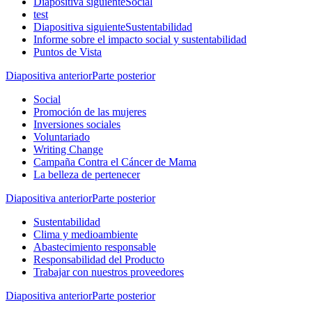
Diapositiva siguiente
Social
test
Diapositiva siguiente
Sustentabilidad
Informe sobre el impacto social y sustentabilidad
Puntos de Vista
Diapositiva anterior
Parte posterior
Social
Promoción de las mujeres
Inversiones sociales
Voluntariado
Writing Change
Campaña Contra el Cáncer de Mama
La belleza de pertenecer
Diapositiva anterior
Parte posterior
Sustentabilidad
Clima y medioambiente
Abastecimiento responsable
Responsabilidad del Producto
Trabajar con nuestros proveedores
Diapositiva anterior
Parte posterior