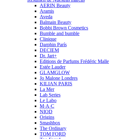
AERIN Beauty
Aramis
Aveda
Balmain Beauty
Bobbi Brown Cosmetics
Bumble and bumble
Clinique
Darphin París
DECIEM
Dr. Jart+
Editions de Parfums Frédéric Malle
Estée Lauder
GLAMGLOW
Jo Malone Londres
KILIAN PARIS
La Mer
Lab Series
Le Labo
M·A·C
NIOD
Origins
Smashbox
The Ordinary
TOM FORD