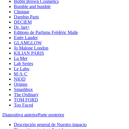
Bobbi Brown Cosmetics
Bumble and bumble
Clinique
Darphin Paris
DECIEM
Dr. Jart+
Editions de Parfums Frédéric Malle
Estée Lauder
GLAMGLOW
Jo Malone London
KILIAN PARIS
La Mer
Lab Series
Le Labo
M·A·C
NIOD
Origins
Smashbox
The Ordinary
TOM FORD
Too Faced
Diapositiva anterior
Parte posterior
Descripción general de Nuestro impacto