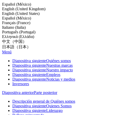
Español (México)
English (United Kingdom)
English (United States)
Español (México)
Français (France)
Italiano (Italia)
Português (Portugal)
Ελληνικά (Ελλάδα)
中文（中国）
日本語（日本）
Menú
Diapositiva siguiente
Quiénes somos
Diapositiva siguiente
Nuestras marcas
Diapositiva siguiente
Nuestro impacto
Diapositiva siguiente
Empleos
Diapositiva siguiente
Noticias y medios
Inversores
Diapositiva anterior
Parte posterior
Descripción general de Quiénes somos
Diapositiva siguiente
Quienes Somos
Diapositiva siguiente
Liderazgo