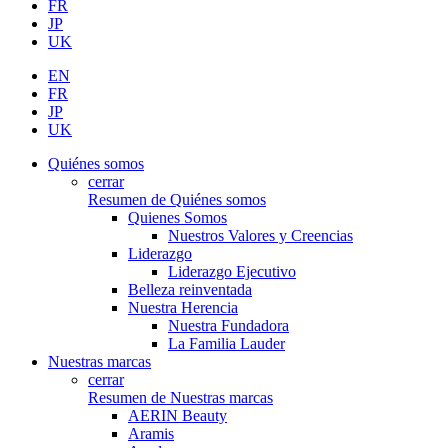
FR
JP
UK
EN
FR
JP
UK
Quiénes somos
cerrar
Resumen de Quiénes somos
Quienes Somos
Nuestros Valores y Creencias
Liderazgo
Liderazgo Ejecutivo
Belleza reinventada
Nuestra Herencia
Nuestra Fundadora
La Familia Lauder
Nuestras marcas
cerrar
Resumen de Nuestras marcas
AERIN Beauty
Aramis