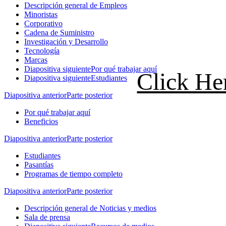
Descripción general de Empleos
Minoristas
Corporativo
Cadena de Suministro
Investigación y Desarrollo
Tecnología
Marcas
Diapositiva siguiente
Por qué trabajar aquí
Click He
Diapositiva siguiente
Estudiantes
Diapositiva anterior
Parte posterior
Por qué trabajar aquí
Beneficios
Diapositiva anterior
Parte posterior
Estudiantes
Pasantías
Programas de tiempo completo
Diapositiva anterior
Parte posterior
Descripción general de Noticias y medios
Sala de prensa