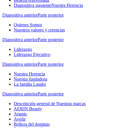
Belleza reinventada
Diapositiva siguiente
Nuestra Herencia
Diapositiva anterior
Parte posterior
Quienes Somos
Nuestros valores y creencias
Diapositiva anterior
Parte posterior
Liderazgo
Liderazgo Ejecutivo
Diapositiva anterior
Parte posterior
Nuestra Herencia
Nuestra fundadora
La familia Lauder
Diapositiva anterior
Parte posterior
Descripción general de Nuestras marcas
AERIN Beauty
Aramis
Aveda
Belleza del dominio