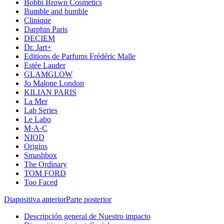
Bobbi Brown Cosmetics
Bumble and bumble
Clinique
Darphin Paris
DECIEM
Dr. Jart+
Editions de Parfums Frédéric Malle
Estée Lauder
GLAMGLOW
Jo Malone London
KILIAN PARIS
La Mer
Lab Series
Le Labo
M·A·C
NIOD
Origins
Smashbox
The Ordinary
TOM FORD
Too Faced
Diapositiva anterior
Parte posterior
Descripción general de Nuestro impacto