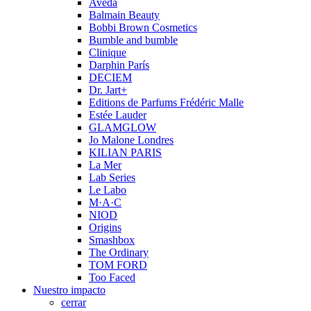
Aveda
Balmain Beauty
Bobbi Brown Cosmetics
Bumble and bumble
Clinique
Darphin París
DECIEM
Dr. Jart+
Editions de Parfums Frédéric Malle
Estée Lauder
GLAMGLOW
Jo Malone Londres
KILIAN PARIS
La Mer
Lab Series
Le Labo
M·A·C
NIOD
Origins
Smashbox
The Ordinary
TOM FORD
Too Faced
Nuestro impacto
cerrar