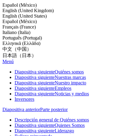
Español (México)
English (United Kingdom)
English (United States)
Español (México)
Français (France)
Italiano (Italia)
Português (Portugal)
Ελληνικά (Ελλάδα)
中文（中国）
日本語（日本）
Menú
Diapositiva siguiente
Quiénes somos
Diapositiva siguiente
Nuestras marcas
Diapositiva siguiente
Nuestro impacto
Diapositiva siguiente
Empleos
Diapositiva siguiente
Noticias y medios
Inversores
Diapositiva anterior
Parte posterior
Descripción general de Quiénes somos
Diapositiva siguiente
Quienes Somos
Diapositiva siguiente
Liderazgo