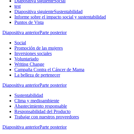
Diapositiva siguiente
Social
test
Diapositiva siguiente
Sustentabilidad
Informe sobre el impacto social y sustentabilidad
Puntos de Vista
Diapositiva anterior
Parte posterior
Social
Promoción de las mujeres
Inversiones sociales
Voluntariado
Writing Change
Campaña Contra el Cáncer de Mama
La belleza de pertenecer
Diapositiva anterior
Parte posterior
Sustentabilidad
Clima y medioambiente
Abastecimiento responsable
Responsabilidad del Producto
Trabajar con nuestros proveedores
Diapositiva anterior
Parte posterior