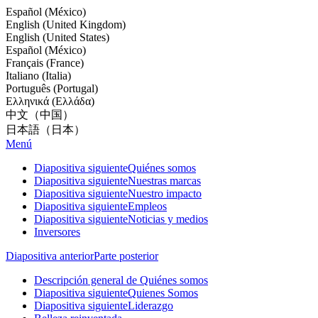
Español (México)
English (United Kingdom)
English (United States)
Español (México)
Français (France)
Italiano (Italia)
Português (Portugal)
Ελληνικά (Ελλάδα)
中文（中国）
日本語（日本）
Menú
Diapositiva siguiente
Quiénes somos
Diapositiva siguiente
Nuestras marcas
Diapositiva siguiente
Nuestro impacto
Diapositiva siguiente
Empleos
Diapositiva siguiente
Noticias y medios
Inversores
Diapositiva anterior
Parte posterior
Descripción general de Quiénes somos
Diapositiva siguiente
Quienes Somos
Diapositiva siguiente
Liderazgo