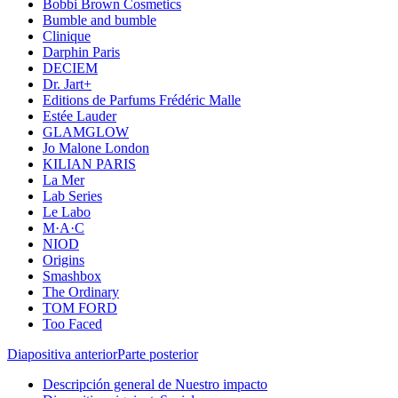
Bobbi Brown Cosmetics
Bumble and bumble
Clinique
Darphin Paris
DECIEM
Dr. Jart+
Editions de Parfums Frédéric Malle
Estée Lauder
GLAMGLOW
Jo Malone London
KILIAN PARIS
La Mer
Lab Series
Le Labo
M·A·C
NIOD
Origins
Smashbox
The Ordinary
TOM FORD
Too Faced
Diapositiva anterior
Parte posterior
Descripción general de Nuestro impacto