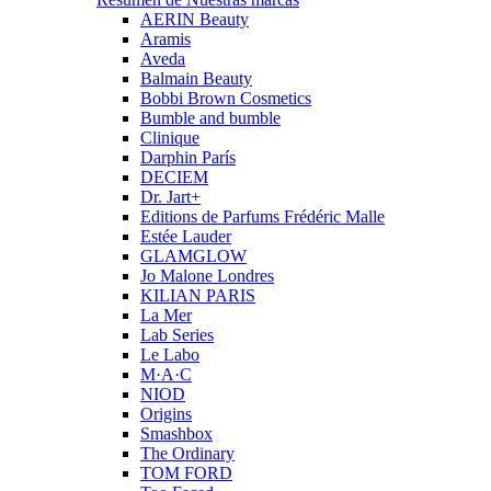
AERIN Beauty
Aramis
Aveda
Balmain Beauty
Bobbi Brown Cosmetics
Bumble and bumble
Clinique
Darphin París
DECIEM
Dr. Jart+
Editions de Parfums Frédéric Malle
Estée Lauder
GLAMGLOW
Jo Malone Londres
KILIAN PARIS
La Mer
Lab Series
Le Labo
M·A·C
NIOD
Origins
Smashbox
The Ordinary
TOM FORD