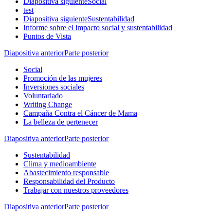
Diapositiva siguiente
Social
test
Diapositiva siguiente
Sustentabilidad
Informe sobre el impacto social y sustentabilidad
Puntos de Vista
Diapositiva anterior
Parte posterior
Social
Promoción de las mujeres
Inversiones sociales
Voluntariado
Writing Change
Campaña Contra el Cáncer de Mama
La belleza de pertenecer
Diapositiva anterior
Parte posterior
Sustentabilidad
Clima y medioambiente
Abastecimiento responsable
Responsabilidad del Producto
Trabajar con nuestros proveedores
Diapositiva anterior
Parte posterior