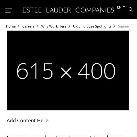
Switch
EN
Sea
to
the
other
languag
Home
Careers
Why Work Here
UK Employee Spotlights
$name
Add Content Here