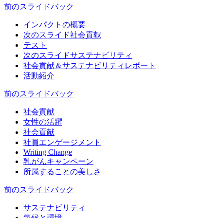
前のスライド
バック
インパクトの概要
次のスライド
社会貢献
テスト
次のスライド
サステナビリティ
社会貢献＆サステナビリティレポート
活動紹介
前のスライド
バック
社会貢献
女性の活躍
社会貢献
社員エンゲージメント
Writing Change
乳がんキャンペーン
所属することの美しさ
前のスライド
バック
サステナビリティ
気候と環境