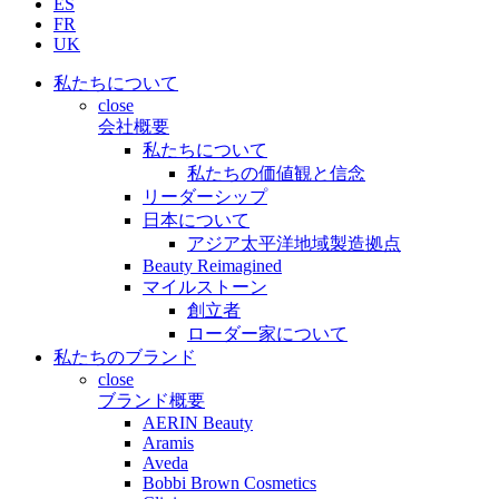
ES
FR
UK
私たちについて
close
会社概要
私たちについて
私たちの価値観と信念
リーダーシップ
日本について
アジア太平洋地域製造拠点
Beauty Reimagined
マイルストーン
創立者
ローダー家について
私たちのブランド
close
ブランド概要
AERIN Beauty
Aramis
Aveda
Bobbi Brown Cosmetics