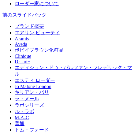
ローダー家について
前のスライド
バック
ブランド概要
エアリン ビューティ
Aramis
Aveda
ボビイブラウン化粧品
Clinique
Dr.Jart+
エディション・ドゥ・パルファン・フレデリック・マ
ル
エスティ ローダー
Jo Malone London
キリアン・パリ
ラ・メール
ラボシリーズ
ル・ラボ
M-A-C
普通
トム・フォード