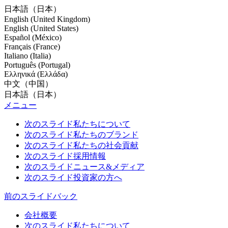
日本語（日本）
English (United Kingdom)
English (United States)
Español (México)
Français (France)
Italiano (Italia)
Português (Portugal)
Ελληνικά (Ελλάδα)
中文（中国）
日本語（日本）
メニュー
次のスライド
私たちについて
次のスライド
私たちのブランド
次のスライド
私たちの社会貢献
次のスライド
採用情報
次のスライド
ニュース&メディア
次のスライド
投資家の方へ
前のスライド
バック
会社概要
次のスライド
私たちについて