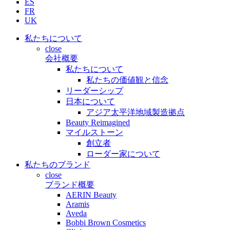
ES
FR
UK
私たちについて
close
会社概要
私たちについて
私たちの価値観と信念
リーダーシップ
日本について
アジア太平洋地域製造拠点
Beauty Reimagined
マイルストーン
創立者
ローダー家について
私たちのブランド
close
ブランド概要
AERIN Beauty
Aramis
Aveda
Bobbi Brown Cosmetics