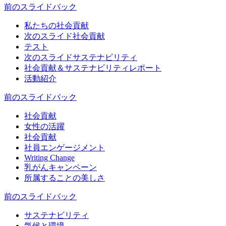
前のスライド
バック
私たちの社会貢献
次のスライド
社会貢献
テスト
次のスライド
サステナビリティ
社会貢献＆サステナビリティレポート
活動紹介
前のスライド
バック
社会貢献
女性の活躍
社会貢献
社員エンゲージメント
Writing Change
乳がんキャンペーン
所属することの美しさ
前のスライド
バック
サステナビリティ
気候と環境