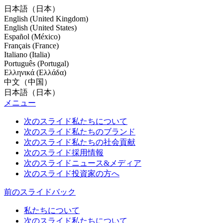
日本語（日本）
English (United Kingdom)
English (United States)
Español (México)
Français (France)
Italiano (Italia)
Português (Portugal)
Ελληνικά (Ελλάδα)
中文（中国）
日本語（日本）
メニュー
次のスライド
私たちについて
次のスライド
私たちのブランド
次のスライド
私たちの社会貢献
次のスライド
採用情報
次のスライド
ニュース&メディア
次のスライド
投資家の方へ
前のスライド
バック
私たちについて
次のスライド
私たちについて