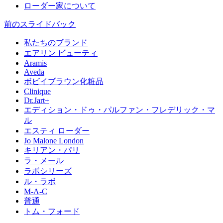
ローダー家について
前のスライド
バック
私たちのブランド
エアリン ビューティ
Aramis
Aveda
ボビイブラウン化粧品
Clinique
Dr.Jart+
エディション・ドゥ・パルファン・フレデリック・マ
ル
エスティ ローダー
Jo Malone London
キリアン・パリ
ラ・メール
ラボシリーズ
ル・ラボ
M-A-C
普通
トム・フォード