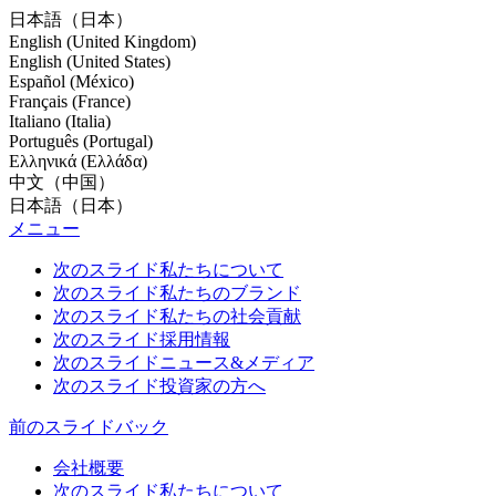
日本語（日本）
English (United Kingdom)
English (United States)
Español (México)
Français (France)
Italiano (Italia)
Português (Portugal)
Ελληνικά (Ελλάδα)
中文（中国）
日本語（日本）
メニュー
次のスライド
私たちについて
次のスライド
私たちのブランド
次のスライド
私たちの社会貢献
次のスライド
採用情報
次のスライド
ニュース&メディア
次のスライド
投資家の方へ
前のスライド
バック
会社概要
次のスライド
私たちについて