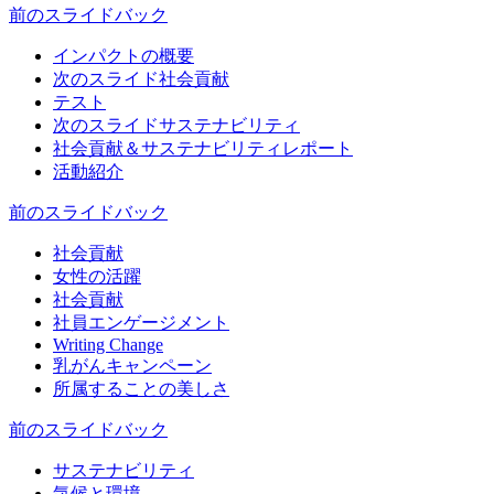
前のスライド
バック
インパクトの概要
次のスライド
社会貢献
テスト
次のスライド
サステナビリティ
社会貢献＆サステナビリティレポート
活動紹介
前のスライド
バック
社会貢献
女性の活躍
社会貢献
社員エンゲージメント
Writing Change
乳がんキャンペーン
所属することの美しさ
前のスライド
バック
サステナビリティ
気候と環境