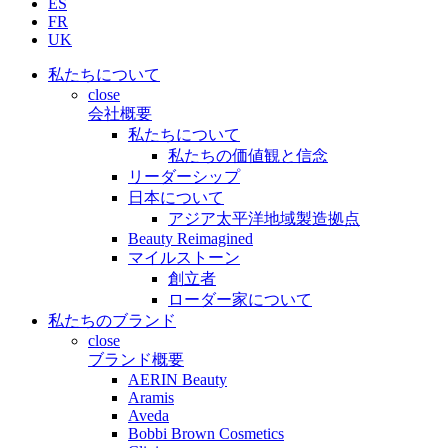
ES
FR
UK
私たちについて
close
会社概要
私たちについて
私たちの価値観と信念
リーダーシップ
日本について
アジア太平洋地域製造拠点
Beauty Reimagined
マイルストーン
創立者
ローダー家について
私たちのブランド
close
ブランド概要
AERIN Beauty
Aramis
Aveda
Bobbi Brown Cosmetics