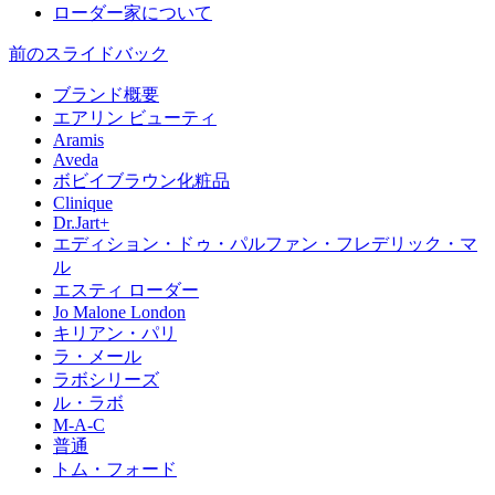
ローダー家について
前のスライド
バック
ブランド概要
エアリン ビューティ
Aramis
Aveda
ボビイブラウン化粧品
Clinique
Dr.Jart+
エディション・ドゥ・パルファン・フレデリック・マ
ル
エスティ ローダー
Jo Malone London
キリアン・パリ
ラ・メール
ラボシリーズ
ル・ラボ
M-A-C
普通
トム・フォード