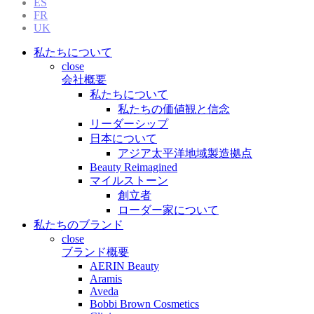
ES
FR
UK
私たちについて
close
会社概要
私たちについて
私たちの価値観と信念
リーダーシップ
日本について
アジア太平洋地域製造拠点
Beauty Reimagined
マイルストーン
創立者
ローダー家について
私たちのブランド
close
ブランド概要
AERIN Beauty
Aramis
Aveda
Bobbi Brown Cosmetics