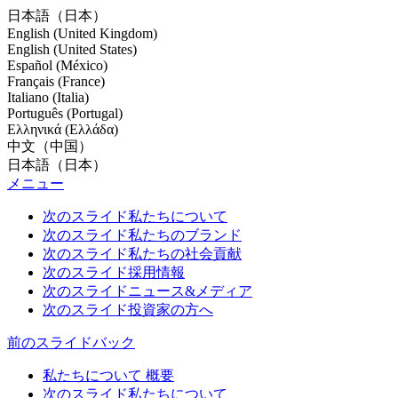
日本語（日本）
English (United Kingdom)
English (United States)
Español (México)
Français (France)
Italiano (Italia)
Português (Portugal)
Ελληνικά (Ελλάδα)
中文（中国）
日本語（日本）
メニュー
次のスライド
私たちについて
次のスライド
私たちのブランド
次のスライド
私たちの社会貢献
次のスライド
採用情報
次のスライド
ニュース&メディア
次のスライド
投資家の方へ
前のスライド
バック
私たちについて 概要
次のスライド
私たちについて