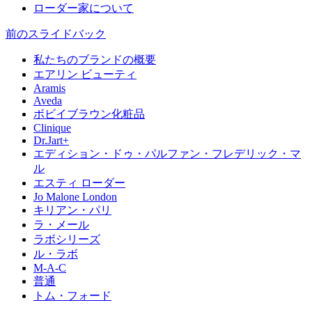
ローダー家について
前のスライド
バック
私たちのブランドの概要
エアリン ビューティ
Aramis
Aveda
ボビイブラウン化粧品
Clinique
Dr.Jart+
エディション・ドゥ・パルファン・フレデリック・マ
ル
エスティ ローダー
Jo Malone London
キリアン・パリ
ラ・メール
ラボシリーズ
ル・ラボ
M-A-C
普通
トム・フォード